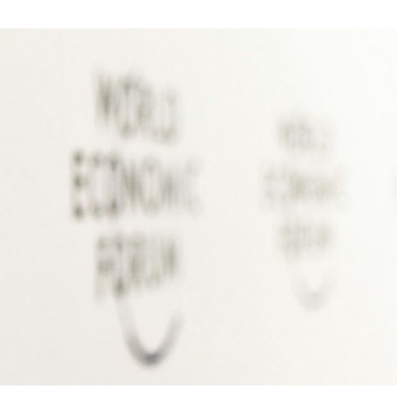
rt
 also
am
eitig
ffen
eiten –