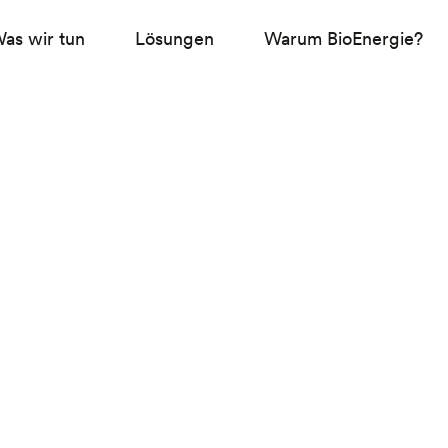
as wir tun
Lösungen
Warum BioEnergie?
t der Energiewend
he Aufmerksamkeit
sch ist?