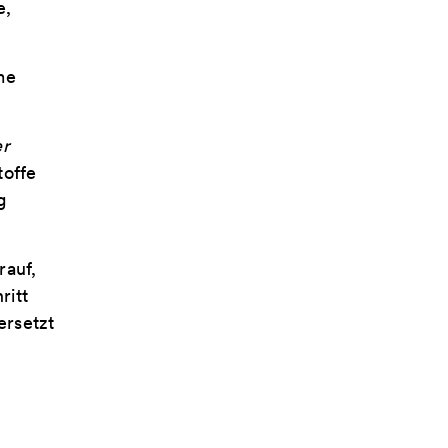
e,
me
er
toffe
g
rauf,
ritt
ersetzt