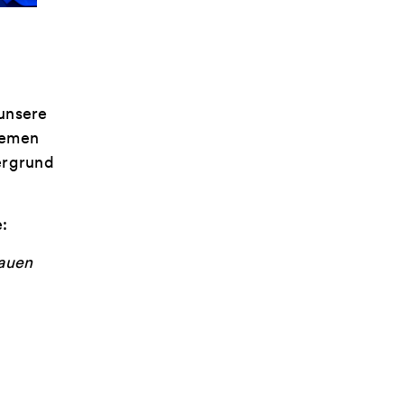
 unsere
hemen
ergrund
:
auen