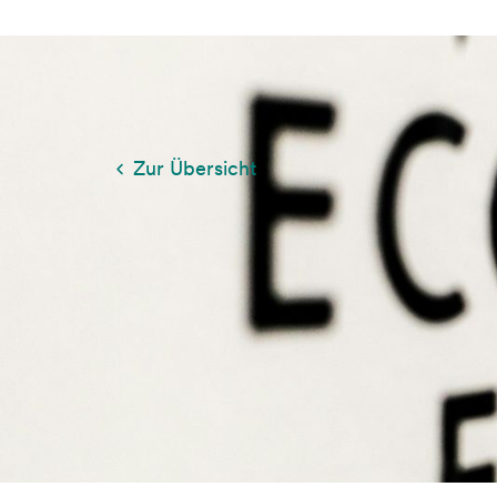
Während die Welt
Zur Übersicht
dazwischen etwas
Beim WEF 2026 do
der Austausch da
Antworten auf k
Viele Schlagzeil
wurde jedoch auc
können, ohne di
ein zentraler Pu
Nachhaltigkeitsd