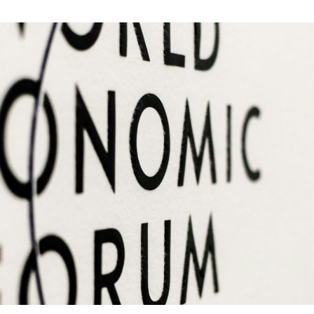
 über Trump, Geopolitik und Grönland spricht, passie
 wesentlich Substanzielleres.
minierte offiziell das Motto „A Spirit of Dialogue“ –
rüber, wie wir in einer fragmentierten Welt gemeins
omplexe Probleme finden können.
en entstanden aus geopolitischen Spannungen. Gleichz
h über die Frage diskutiert, wie wir Wohlstand scha
e ökologischen Grenzen unseres Planeten zu überschr
nkt der wissenschaftlichen und wirtschaftlichen
ebatte.