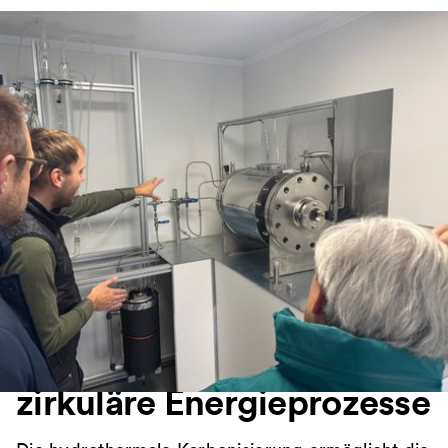
Jena, 18. November 2025 – Mit der Übernahme
und Einweihung des neuen Hochdruck-Batch-
Versuchsreaktors für hydrothermale
Karbonisierung (HTC) stärkt Varem Energie ihre
F&E-Kompetenz im Bereich moderner Bioenergie.
Die Anlage ist ein zentraler Baustein für den
Ausbau einer integrierten Bioenergie-
Wertschöpfungskette.
HTC als
Schlüsseltechnologie für
zirkuläre Energieprozesse