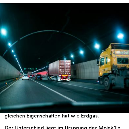
Der Diskurs rund um Dekarbonisierung im
Schwerlastverkehr dreht sich oft um eine Frage:
Welche Technologie setzt sich durch?
Batterieelektrisch. Wasserstoff. E-Fuels.Ein Teil
der Lösung ist längst im Markt. Und funktioniert.
Bio-CNG.
Was ist Bio-CNG?
Bio-CNG ist aufbereitetes Biomethan aus
organischen Reststoffen. Ausgang sind Gülle,
Bioabfälle oder industrielle Nebenströme. Nach
der Aufbereitung entsteht ein Gas, das die
gleichen Eigenschaften hat wie Erdgas.
Der Unterschied liegt im Ursprung der Moleküle.